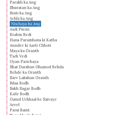
Parakh ka Ang
Shuratan ka Ang
Binti ka Ang
Achla ka Ang
Nischaya ka Ang
Aadi Puran
Brahm Bedi
Hans Paramhans ki Katha
Anndev ki Aarti Chhoti
Maya ka Granth
Tark Vedi
Gyan Parichaya
Shat Darshan Ghamod Behda
Behde ka Granth
Sarv Lakshan Granth
Bilas Bodh
Sukh Sagar Bodh
Kafir Bodh
Gaind Uchhaal ke Saivaye
Areel
Parsi Baint