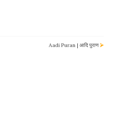
Aadi Puran | आदि पुराण
⮚