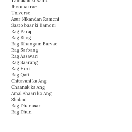
Tamakhu ki Baint
Jhoomakrae
Universe
Asur Nikandan Rameni
Saato baar ki Rameni
Rag Paraj
Rag Bijog
Rag Bihangam Barvae
Rag Sarbang
Rag Aasavari
Rag Saarang
Rag Hori
Rag Qafi
Chitavani ka Ang
Chaanak ka Ang
Amal Ahaari ko Ang
Shabad
Rag Dhanasari
Rag Dhun