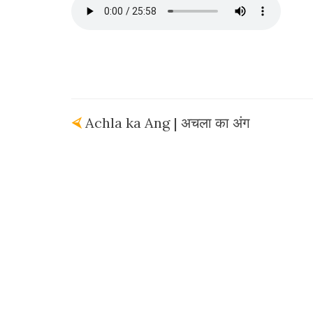
⮘
Achla ka Ang | अचला का अंग