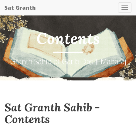
Sat Granth
Tog
nav
Contents
Granth Sahib of Garib Das Ji Maharaj
Sat Granth Sahib -
Contents